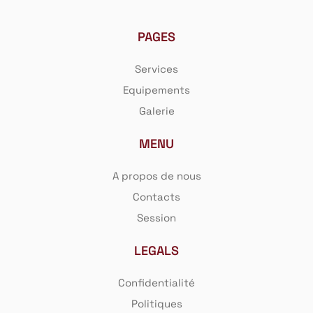
X
PAGES
LOGIN
Services
Equipements
Identifiant ou e-mail
*
Galerie
MENU
Mot de passe
*
A propos de nous
Contacts
Session
LEGALS
Se souvenir de moi
Confidentialité
Politiques
SE CONNECTER