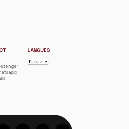
CT
LANGUES
ssenger
hatsapp
ils