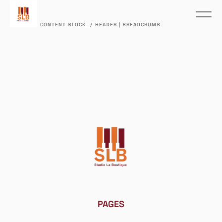
ACCUEIL
/
CONTENT BLOCK
/
HEADER | BREADCRUMB
PAGES
X