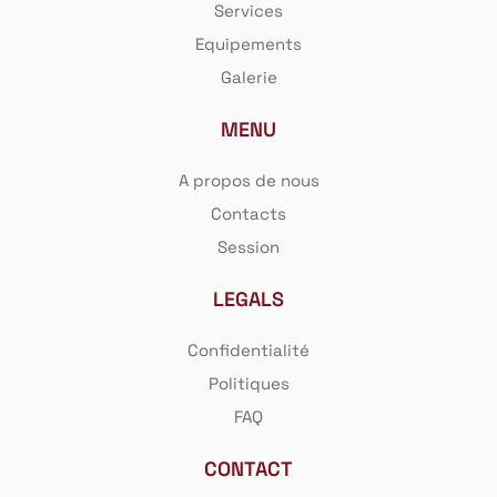
Services
LOGIN
Equipements
Galerie
Identifiant ou e-mail
*
MENU
A propos de nous
Mot de passe
*
Contacts
Session
LEGALS
Se souvenir de moi
Confidentialité
Politiques
FAQ
SE CONNECTER
CONTACT