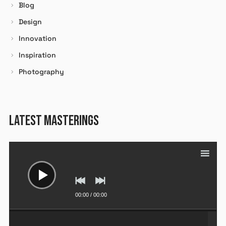
Blog
Design
Innovation
Inspiration
Photography
X
LOGIN
LATEST MASTERINGS
Identifiant ou e-mail
*
Lecteur
audio
Mot de passe
*
00:00
/
00:00