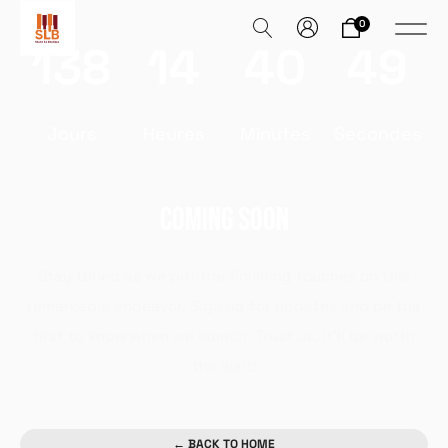
0
138
14
40
49
Jours
Heures
Minutes
Secondes
COMING SOON
Stay tuned as we put the finishing touches on this
remarkable endeavor. Sign up for updates and be the
first to know when we launch. Trust us, it’ll be worth
the wait!
← BACK TO HOME