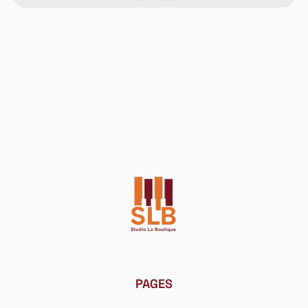
X
LOGIN
Identifiant ou e-mail
*
Mot de passe
*
PAGES