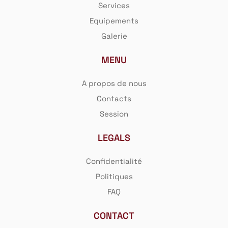
Services
Equipements
Galerie
Se souvenir de moi
MENU
A propos de nous
SE CONNECTER
Contacts
Session
Mot de passe perdu ?
LEGALS
Confidentialité
Politiques
FAQ
CONTACT